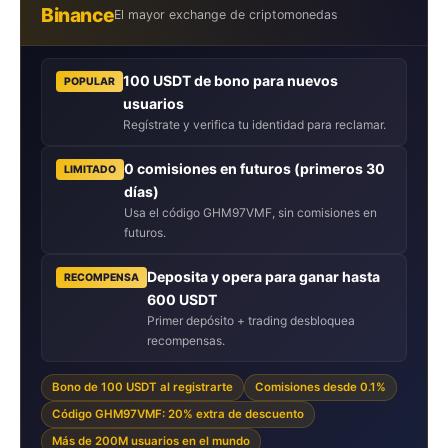
Binance
El mayor exchange de criptomonedas
100 USDT de bono para nuevos
POPULAR
usuarios
Regístrate y verifica tu identidad para reclamar.
0 comisiones en futuros (primeros 30
LIMITADO
días)
Usa el código GHM97VMF, sin comisiones en
futuros.
Deposita y opera para ganar hasta
RECOMPENSA
600 USDT
Primer depósito + trading desbloquea
recompensas.
Bono de 100 USDT al registrarte
Comisiones desde 0.1%
Código GHM97VMF: 20% extra de descuento
Más de 200M usuarios en el mundo