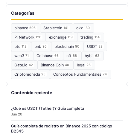
Categorías
binance
596
Stablecoin
141
okx
130
Pi Network
120
exchange
119
trading
114
btc
112
bnb
95
blockchain
90
USDT
82
web3
71
Coinbase
66
nft
66
bybit
62
Gate.io
42
Binance Coin
40
legal
26
Criptomoneda
25
Conceptos Fundamentales
24
Contenido reciente
¿Qué es USDT (Tether)? Guía completa
Jun 20
Guía completa de registro en Binance 2025 con código
B2345