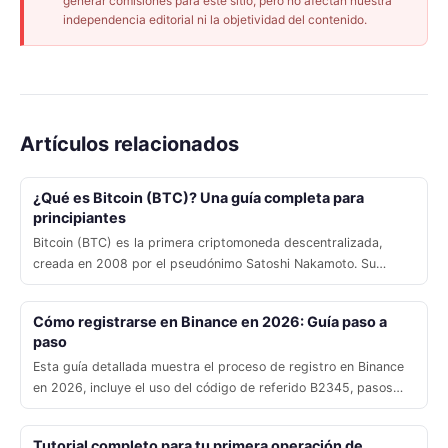
generar comisiones para este sitio, pero no afectan nuestra
independencia editorial ni la objetividad del contenido.
Artículos relacionados
¿Qué es Bitcoin (BTC)? Una guía completa para
principiantes
Bitcoin (BTC) es la primera criptomoneda descentralizada,
creada en 2008 por el pseudónimo Satoshi Nakamoto. Su
suministro máximo de 21 millones, el mecanismo de halving y la
ausencia de una autoridad central le confieren valor. En este
Cómo registrarse en Binance en 2026: Guía paso a
artículo conocerás su historia, cómo adquirirla en Binance
paso
Esta guía detallada muestra el proceso de registro en Binance
en 2026, incluye el uso del código de referido B2345, pasos
para la verificación KYC y una sección de consejos prácticos
para usuarios de Venezuela y el resto de Latinoamérica,
Tutorial completo para tu primera operación de