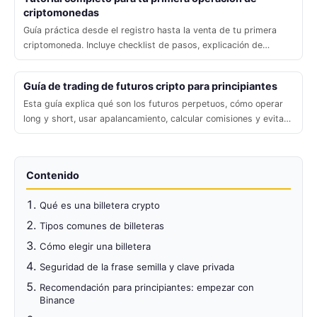
además de soluciones a problemas comunes.
criptomonedas
Guía práctica desde el registro hasta la venta de tu primera
criptomoneda. Incluye checklist de pasos, explicación de
gráficos básicos, errores típicos y respuestas a preguntas
frecuentes. Ideal para principiantes en 2026. Código
Guía de trading de futuros cripto para principiantes
promocional: B2345.
Esta guía explica qué son los futuros perpetuos, cómo operar
long y short, usar apalancamiento, calcular comisiones y evitar
liquidaciones. Incluye ejemplos reales en Binance (código
B2345) y un apartado legal actualizado al 2026.
Contenido
Qué es una billetera crypto
Tipos comunes de billeteras
Cómo elegir una billetera
Seguridad de la frase semilla y clave privada
Recomendación para principiantes: empezar con
Binance