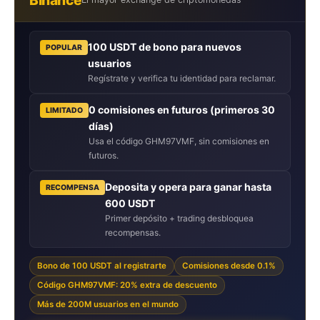
100 USDT de bono para nuevos
POPULAR
usuarios
Regístrate y verifica tu identidad para reclamar.
0 comisiones en futuros (primeros 30
LIMITADO
días)
Usa el código GHM97VMF, sin comisiones en
futuros.
Deposita y opera para ganar hasta
RECOMPENSA
600 USDT
Primer depósito + trading desbloquea
recompensas.
Bono de 100 USDT al registrarte
Comisiones desde 0.1%
Código GHM97VMF: 20% extra de descuento
Más de 200M usuarios en el mundo