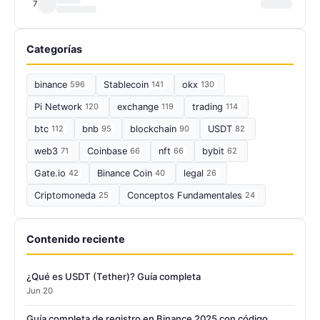
7
Categorías
binance
596
Stablecoin
141
okx
130
Pi Network
120
exchange
119
trading
114
btc
112
bnb
95
blockchain
90
USDT
82
web3
71
Coinbase
66
nft
66
bybit
62
Gate.io
42
Binance Coin
40
legal
26
Criptomoneda
25
Conceptos Fundamentales
24
Contenido reciente
¿Qué es USDT (Tether)? Guía completa
Jun 20
Guía completa de registro en Binance 2025 con código