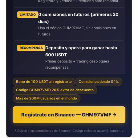
Regístrate y verifica tu identidad para reclamar.
0 comisiones en futuros (primeros 30
LIMITADO
días)
Usa el código GHM97VMF, sin comisiones en
futuros.
Deposita y opera para ganar hasta
RECOMPENSA
600 USDT
Primer depósito + trading desbloquea
recompensas.
Bono de 100 USDT al registrarte
Comisiones desde 0.1%
Código GHM97VMF: 20% extra de descuento
Más de 200M usuarios en el mundo
Regístrate en Binance — GHM97VMF →
* Sujeto a las condiciones de Binance. Código aplicado automáticamente