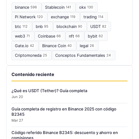
binance
596
Stablecoin
141
okx
130
Pi Network
120
exchange
119
trading
114
btc
112
bnb
95
blockchain
90
USDT
82
web3
71
Coinbase
66
nft
66
bybit
62
Gate.io
42
Binance Coin
40
legal
26
Criptomoneda
25
Conceptos Fundamentales
24
Contenido reciente
¿Qué es USDT (Tether)? Guía completa
Jun 20
Guía completa de registro en Binance 2025 con código
B2345
Mar 27
Código referido Binance B2345: descuento y ahorro en
comisiones