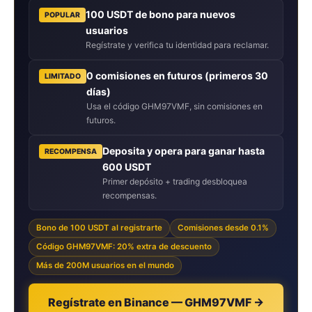
100 USDT de bono para nuevos
POPULAR
usuarios
Regístrate y verifica tu identidad para reclamar.
0 comisiones en futuros (primeros 30
LIMITADO
días)
Usa el código GHM97VMF, sin comisiones en
futuros.
Deposita y opera para ganar hasta
RECOMPENSA
600 USDT
Primer depósito + trading desbloquea
recompensas.
Bono de 100 USDT al registrarte
Comisiones desde 0.1%
Código GHM97VMF: 20% extra de descuento
Más de 200M usuarios en el mundo
Regístrate en Binance — GHM97VMF →