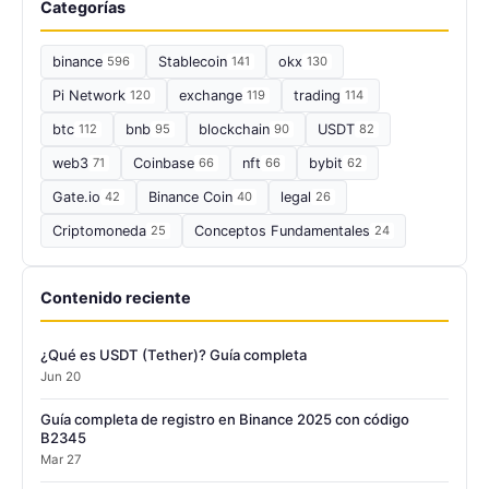
Categorías
binance
596
Stablecoin
141
okx
130
Pi Network
120
exchange
119
trading
114
btc
112
bnb
95
blockchain
90
USDT
82
web3
71
Coinbase
66
nft
66
bybit
62
Gate.io
42
Binance Coin
40
legal
26
Criptomoneda
25
Conceptos Fundamentales
24
Contenido reciente
¿Qué es USDT (Tether)? Guía completa
Jun 20
Guía completa de registro en Binance 2025 con código
B2345
Mar 27