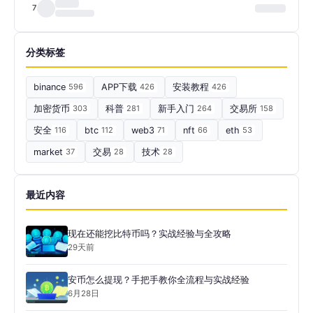
7
分类标签
binance
596
APP下载
426
安装教程
426
加密货币
303
科普
281
新手入门
264
交易所
158
安全
116
btc
112
web3
71
nft
66
eth
53
market
37
交易
28
技术
28
最近内容
现在还能挖比特币吗？实战经验与全攻略
29天前
安币怎么提现？手把手教你全流程与实战经验
6月28日