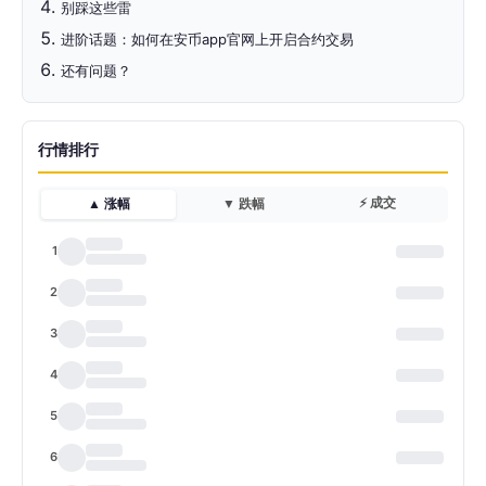
别踩这些雷
进阶话题：如何在安币app官网上开启合约交易
还有问题？
行情排行
⚡ 成交
▲ 涨幅
▼ 跌幅
1
2
3
4
5
6