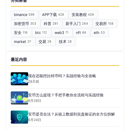
分类标签
binance
596
APP下载
426
安装教程
426
加密货币
303
科普
281
新手入门
264
交易所
158
安全
116
btc
112
web3
71
nft
66
eth
53
market
37
交易
28
技术
28
最近内容
现在还能挖比特币吗？实战经验与全攻略
28天前
安币怎么提现？手把手教你全流程与实战经验
6月28日
安币是否合法？从链上数据到实盘验证的全方位拆解
6月24日