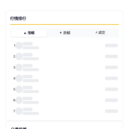
行情排行
⚡ 成交
▲ 涨幅
▼ 跌幅
1
2
3
4
5
6
7