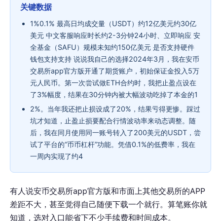
关键数据
1%0.1% 最高日均成交量（USDT）约12亿美元约30亿
美元 中文客服响应时长约2-3分钟24小时、立即响应 安
全基金（SAFU）规模未知约150亿美元 是否支持硬件
钱包支持支持 说说我自己的选择2024年3月，我在安币
交易所app官方版开通了期货账户，初始保证金投入5万
元人民币。第一次尝试做ETH合约时，我把止盈点设在
了3%幅度，结果在30分钟内被大幅波动吃掉了本金的1
2%。当年我还把止损设成了20%，结果亏得更惨。踩过
坑才知道，止盈止损要配合行情波动率来动态调整。随
后，我在同月使用同一账号转入了200美元的USDT，尝
试了平台的“币币杠杆”功能。凭借0.1%的低费率，我在
一周内实现了约4
有人说安币交易所app官方版和市面上其他交易所的APP
差距不大，甚至觉得自己随便下载一个就行。算笔账你就
知道，选对入口能省下不少手续费和时间成本。