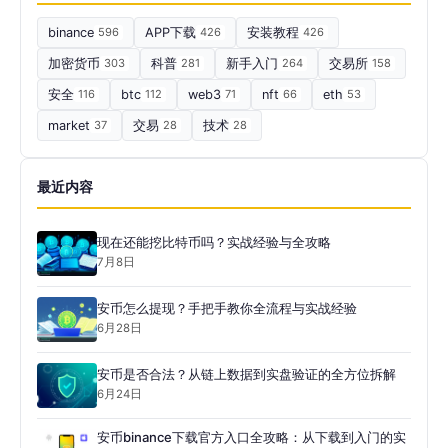
binance
596
APP下载
426
安装教程
426
加密货币
303
科普
281
新手入门
264
交易所
158
安全
116
btc
112
web3
71
nft
66
eth
53
market
37
交易
28
技术
28
最近内容
现在还能挖比特币吗？实战经验与全攻略
7月8日
安币怎么提现？手把手教你全流程与实战经验
6月28日
安币是否合法？从链上数据到实盘验证的全方位拆解
6月24日
安币binance下载官方入口全攻略：从下载到入门的实