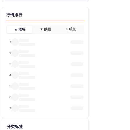
行情排行
⚡ 成交
▲ 涨幅
▼ 跌幅
1
2
3
4
5
6
7
分类标签