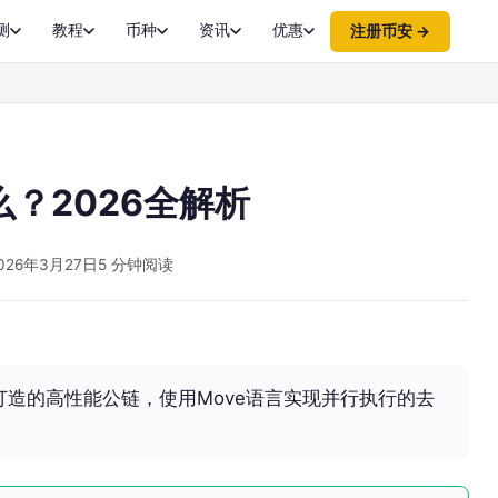
测
教程
币种
资讯
优惠
注册币安 →
么？2026全解析
026年3月27日
5 分钟阅读
程师打造的高性能公链，使用Move语言实现并行执行的去