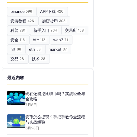
binance
596
APP下载
426
安装教程
426
加密货币
303
科普
281
新手入门
264
交易所
158
安全
116
btc
112
web3
71
nft
66
eth
53
market
37
交易
28
技术
28
最近内容
现在还能挖比特币吗？实战经验与
全攻略
7月8日
安币怎么提现？手把手教你全流程
与实战经验
6月28日