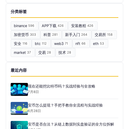
分类标签
binance
596
APP下载
426
安装教程
426
加密货币
303
科普
281
新手入门
264
交易所
158
安全
116
btc
112
web3
71
nft
66
eth
53
market
37
交易
28
技术
28
最近内容
现在还能挖比特币吗？实战经验与全攻略
7月8日
安币怎么提现？手把手教你全流程与实战经验
6月28日
安币是否合法？从链上数据到实盘验证的全方位拆解