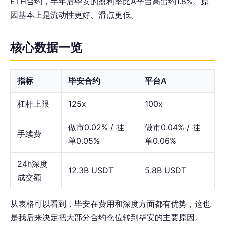
ETH合约，半年后毕安的盈利率比A平台高出约1.8%。原
因基本上是流动性更好、滑点更低。
核心数据一览
指标
毕安合约
平台A
杠杆上限
125x
100x
做市0.02% / 挂
做市0.04% / 挂
手续费
单0.05%
单0.06%
24h深度
12.3B USDT
5.8B USDT
成交额
从表格可以看到，毕安在费用和深度方面都有优势，这也
是我后来决定把大部分合约仓位转到毕安的主要原因。