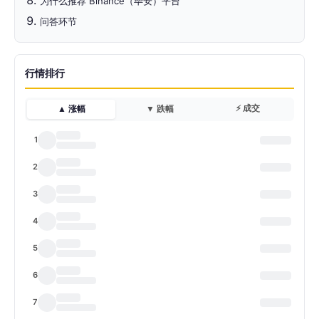
为什么推荐 Binance（毕安）平台
问答环节
行情排行
⚡ 成交
▲ 涨幅
▼ 跌幅
1
2
3
4
5
6
7