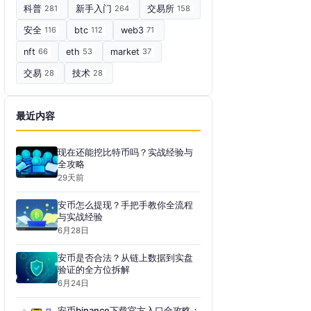
科普
281
新手入门
264
交易所
158
安全
116
btc
112
web3
71
nft
66
eth
53
market
37
交易
28
技术
28
最近内容
现在还能挖比特币吗？实战经验与
全攻略
29天前
安币怎么提现？手把手教你全流程
与实战经验
6月28日
安币是否合法？从链上数据到实盘
验证的全方位拆解
6月24日
安币binance下载官方入口全攻略：