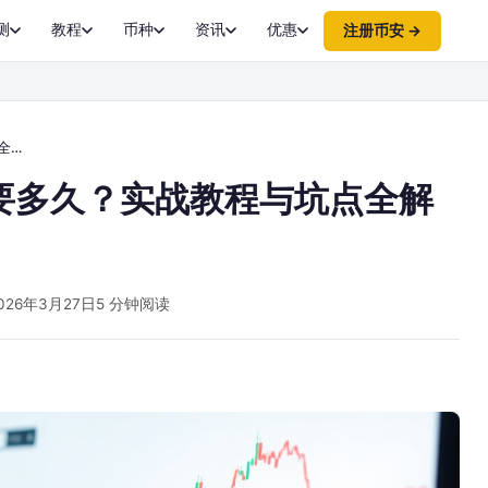
测
教程
币种
资讯
优惠
注册币安 →
析
要多久？实战教程与坑点全解
026年3月27日
5 分钟阅读