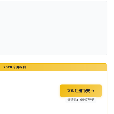
2026 专属福利
立即注册币安 →
邀请码: GHM97VMF