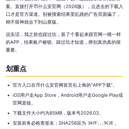
案。直接打开币什么安官网（2026版），点进去的下载入
口才是官方渠道。别被搜索结果里乱跳的广告页面骗了，
稍不留神就会下到山寨版。
说实话，我之前也踩过坑，装了个看起来跟官网一模一样
的APP，结果账户被锁。踩过坑才知道，辨别真伪真的很
重要。
划重点
官方入口在币什么安官网首页右上角的“APP下载”。
iOS用户走App Store，Android用户走Google Play或
官网直链。
下载文件大小约为85MB，版本号2026.03。
安装前务必检查签名：SHA256应为
。
3A7F...9C2E