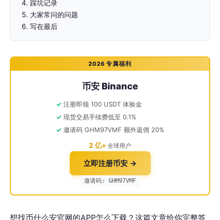
踩坑记录
大家常问的问题
写在最后
2026 专属福利
币安 Binance
注册即领 100 USDT 体验金
现货交易手续费低至 0.1%
邀请码 GHM97VMF 额外返佣 20%
2 亿+
全球用户
立即注册币安 →
邀请码: GHM97VMF
想找币什么安官网的APP怎么下载？这篇文章给你完整答