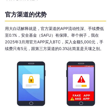
官方渠道的优势
用大白话解释就是，官方渠道的APP流动性深、手续费低
至0.1%，安全基金（SAFU）有保障。举个例子，我在
2025年3月用官方APP买入BTC，买入金额5,000元，手
续费只有5元，跟第三方渠道的0.3%比简直是天壤之别。