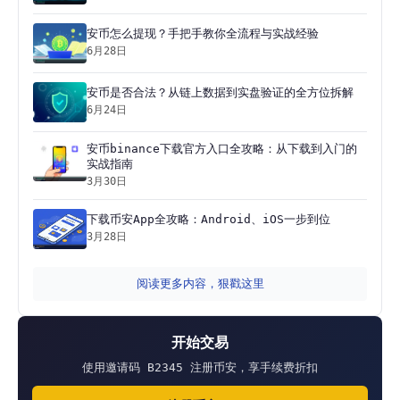
安币怎么提现？手把手教你全流程与实战经验
6月28日
安币是否合法？从链上数据到实盘验证的全方位拆解
6月24日
安币binance下载官方入口全攻略：从下载到入门的
实战指南
3月30日
下载币安App全攻略：Android、iOS一步到位
3月28日
阅读更多内容，狠戳这里
开始交易
使用邀请码 B2345 注册币安，享手续费折扣