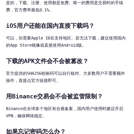
是的，下载、注册、使用都是免费。唯一的费用是交易时的手续
费，官方费率最低0.1%。
iOS用户还能在国内直接下载吗？
可以，但需要Apple ID在支持地区。若无法下载，建议使用国内
的App Store镜像或直接使用Android版。
下载的APK文件会不会被篡改？
官方提供的SHA256校验码可以自行核对。大多数用户不需要额外
操作，直接点官方链接即可。
用Binance交易会不会被监管限制？
Binance在全球多个地区有合规备案，国内用户使用时建议开启
VPN，确保网络稳定。
如果忘记密码怎么办？