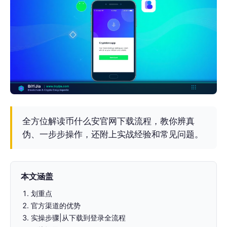
全方位解读币什么安官网下载流程，教你辨真
伪、一步步操作，还附上实战经验和常见问题。
本文涵盖
划重点
官方渠道的优势
实操步骤|从下载到登录全流程