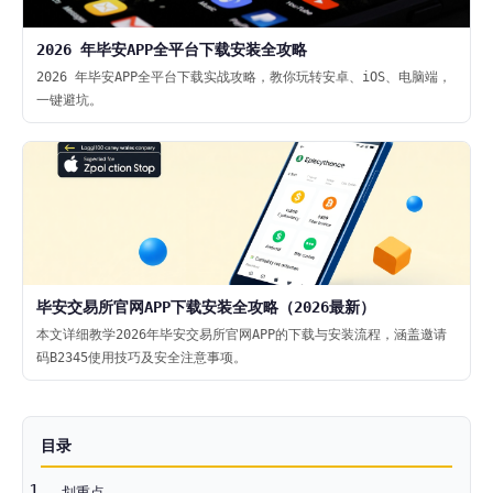
2026 年毕安APP全平台下载安装全攻略
2026 年毕安APP全平台下载实战攻略，教你玩转安卓、iOS、电脑端，
一键避坑。
毕安交易所官网APP下载安装全攻略（2026最新）
本文详细教学2026年毕安交易所官网APP的下载与安装流程，涵盖邀请
码B2345使用技巧及安全注意事项。
目录
划重点