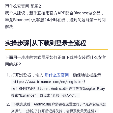
币什么安官网 配图2
我个人建议，新手直接用官方APP配合Binance做交易，
毕竟Binance中文客服24小时在线，遇到问题能第一时间
解决。
实操步骤|从下载到登录全流程
下面用一步步的方式展示如何正确下载并安装币什么安官
网的APP：
打开浏览器，输入
币什么安官网
，确保地址栏显示
https://www.binance.com/en/register?
ref=GHM97VMF Store，Android用户可先在Google Play
搜索“Binance”，或点击“直接下载APK”。
下载完成后，Android用户需要在设置里打开“允许安装未知
来源”。（别忘了打开后记得关掉，省得系统天天提醒）