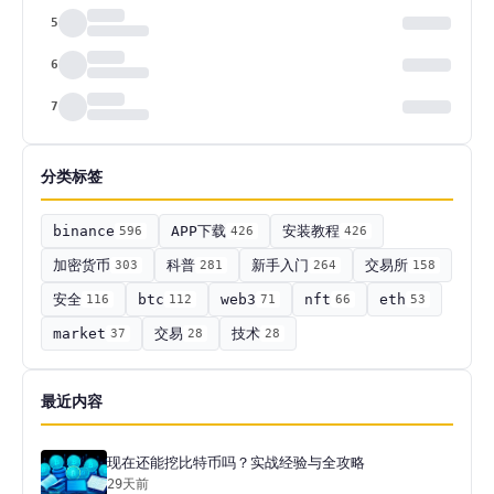
5
6
7
分类标签
binance
APP下载
安装教程
596
426
426
加密货币
科普
新手入门
交易所
303
281
264
158
安全
btc
web3
nft
eth
116
112
71
66
53
market
交易
技术
37
28
28
最近内容
现在还能挖比特币吗？实战经验与全攻略
29天前