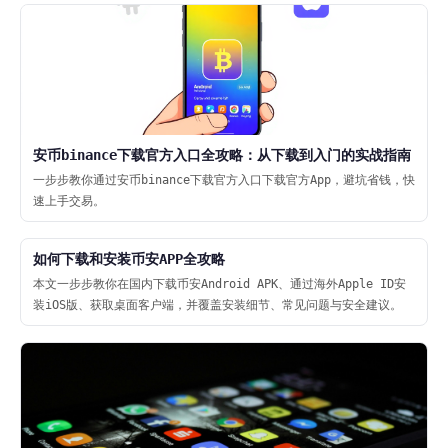
安币binance下载官方入口全攻略：从下载到入门的实战指南
一步步教你通过安币binance下载官方入口下载官方App，避坑省钱，快
速上手交易。
如何下载和安装币安APP全攻略
本文一步步教你在国内下载币安Android APK、通过海外Apple ID安
装iOS版、获取桌面客户端，并覆盖安装细节、常见问题与安全建议。