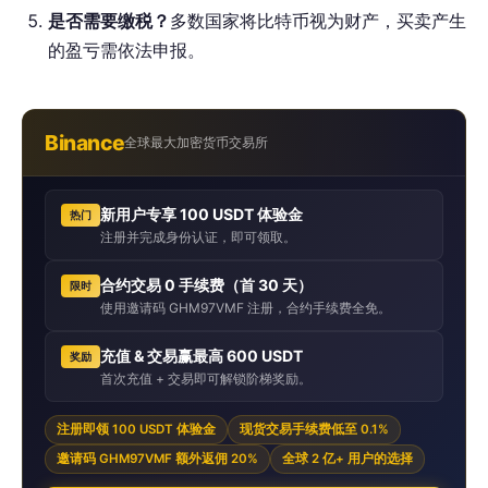
是否需要缴税？
多数国家将比特币视为财产，买卖产生
的盈亏需依法申报。
Binance
全球最大加密货币交易所
新用户专享 100 USDT 体验金
热门
注册并完成身份认证，即可领取。
合约交易 0 手续费（首 30 天）
限时
使用邀请码 GHM97VMF 注册，合约手续费全免。
充值 & 交易赢最高 600 USDT
奖励
首次充值 + 交易即可解锁阶梯奖励。
注册即领 100 USDT 体验金
现货交易手续费低至 0.1%
邀请码 GHM97VMF 额外返佣 20%
全球 2 亿+ 用户的选择