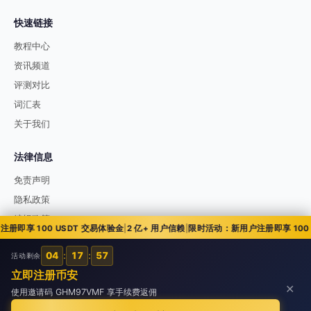
快速链接
教程中心
资讯频道
评测对比
词汇表
关于我们
法律信息
免责声明
隐私政策
编辑政策
即享 100 USDT 交易体验金
|
2 亿+ 用户信赖
|
限时活动：新用户注册即享 100 U
04
:
17
:
56
活动剩余
© 2026 51币讯 51bixun.com. All rights reserved.
立即注册币安
✕
使用邀请码 GHM97VMF 享手续费返佣