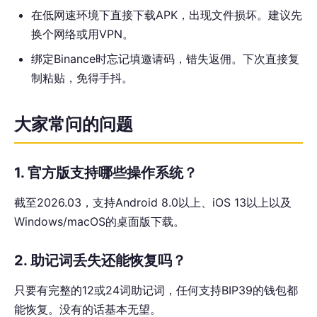
在低网速环境下直接下载APK，出现文件损坏。建议先
换个网络或用VPN。
绑定Binance时忘记填邀请码，错失返佣。下次直接复
制粘贴，免得手抖。
大家常问的问题
1. 官方版支持哪些操作系统？
截至2026.03，支持Android 8.0以上、iOS 13以上以及
Windows/macOS的桌面版下载。
2. 助记词丢失还能恢复吗？
只要有完整的12或24词助记词，任何支持BIP39的钱包都
能恢复。没有的话基本无望。