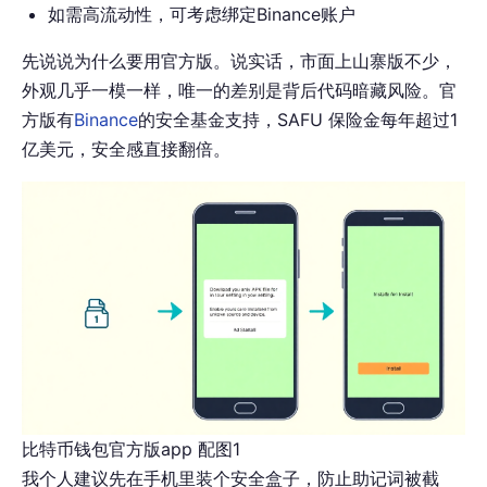
如需高流动性，可考虑绑定Binance账户
先说说为什么要用官方版。说实话，市面上山寨版不少，
外观几乎一模一样，唯一的差别是背后代码暗藏风险。官
方版有
Binance
的安全基金支持，SAFU 保险金每年超过1
亿美元，安全感直接翻倍。
比特币钱包官方版app 配图1
我个人建议先在手机里装个安全盒子，防止助记词被截