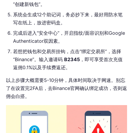
“创建新钱包”。
系统会生成12个助记词，务必抄下来，最好用防水笔
写在纸上，放进密码盒。
完成后进入“安全中心”，开启指纹/面容识别和Google
Authenticator双因素。
若想把钱包和交易所挂钩，点击“绑定交易所”，选择
“Binance”。输入邀请码
B2345
，即可享受首次充值
返佣0.1%以及手续费返还。
以上步骤大概需要5-10分钟，具体时间取决于网速。别忘
了在设置完2FA后，去Binance官网确认绑定成功，否则返
佣会白搭。