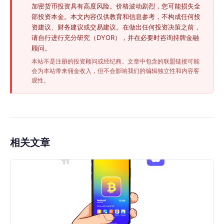
加密货币投资具有高度风险。价格波动剧烈，您可能损失全
部投资本金。本文内容仅供教育和信息参考，不构成任何投
资建议、财务建议或交易建议。在做出任何投资决策之前，
请自行进行充分研究（DYOR），并在必要时咨询持牌金融
顾问。
本站不是注册的投资顾问或经纪商。文章中包含的联盟链接可能
会为本站带来佣金收入，但不会影响我们的编辑独立性和内容客
观性。
相关文章