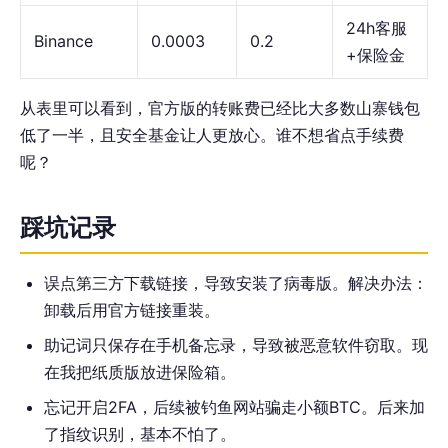
24h客服
Binance
0.0003
0.2
+保险金
从表里可以看到，官方版的转账费已经比大多数山寨钱包
低了一半，且安全基金让人更放心。谁不想省点手续费
呢？
踩坑记录
误点第三方下载链接，导致安装了病毒版。解决办法：
卸载后用官方链接重装。
助记词只保存在手机备忘录，导致被恶意软件窃取。现
在我把纸质版放进保险箱。
忘记开启2FA，后续被钓鱼网站骗走小额BTC。后来加
了指纹识别，基本不怕了。