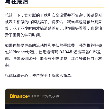
写在最后
总结一下，官方版的下载和安全设置并不复杂，关键是别
被表面相似的山寨版骗了。说实话，我当年也是被外观蒙
蔽，花了不少时间才搞清楚差别。现在回头看看，真是浪
费了宝贵的学习时间。
如果你想要更高的流动性和更低的手续费，强烈推荐把钱
包和Binance绑定，使用邀请码
B2345
还能再省0.1%返
佣。具体返佣比例可能会有小幅调整，建议登录后自行核
实。
祝你玩得开心，资产安全！就这么简单。
Binance
全球最大加密货币交易所