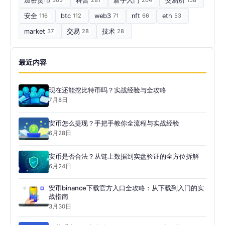
加密货币
科普
新手入门
交易所
安全
116
btc
112
web3
71
nft
66
eth
53
market
37
交易
28
技术
28
最近内容
现在还能挖比特币吗？实战经验与全攻略
7月8日
安币怎么提现？手把手教你全流程与实战经验
6月28日
安币是否合法？从链上数据到实盘验证的全方位拆解
6月24日
安币binance下载官方入口全攻略：从下载到入门的实
战指南
3月30日