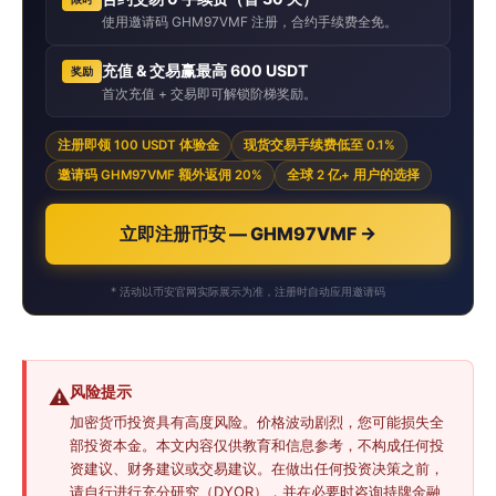
使用邀请码 GHM97VMF 注册，合约手续费全免。
充值 & 交易赢最高 600 USDT
奖励
首次充值 + 交易即可解锁阶梯奖励。
注册即领 100 USDT 体验金
现货交易手续费低至 0.1%
邀请码 GHM97VMF 额外返佣 20%
全球 2 亿+ 用户的选择
立即注册币安 — GHM97VMF →
* 活动以币安官网实际展示为准，注册时自动应用邀请码
风险提示
⚠️
加密货币投资具有高度风险。价格波动剧烈，您可能损失全
部投资本金。本文内容仅供教育和信息参考，不构成任何投
资建议、财务建议或交易建议。在做出任何投资决策之前，
请自行进行充分研究（DYOR），并在必要时咨询持牌金融