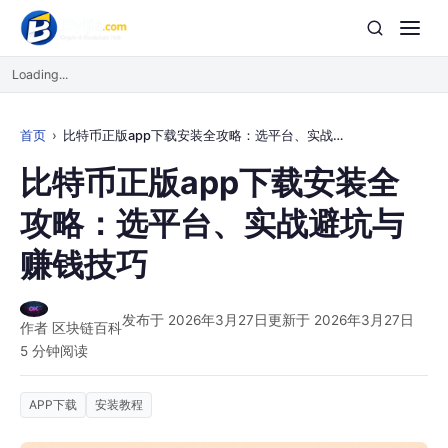
Loading...
首页
比特币正版app下载安装全攻略：选平台、实战避坑与赚钱技巧
比特币正版app下载安装全
攻略：选平台、实战避坑与
赚钱技巧
发布于 2026年3月27日
更新于 2026年3月27日
作者 区块链百科
5 分钟阅读
APP下载
安装教程