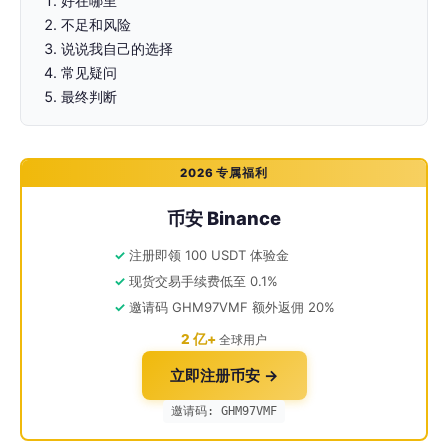
好在哪里
不足和风险
说说我自己的选择
常见疑问
最终判断
2026 专属福利
币安 Binance
注册即领 100 USDT 体验金
现货交易手续费低至 0.1%
邀请码 GHM97VMF 额外返佣 20%
2 亿+
全球用户
立即注册币安 →
邀请码: GHM97VMF