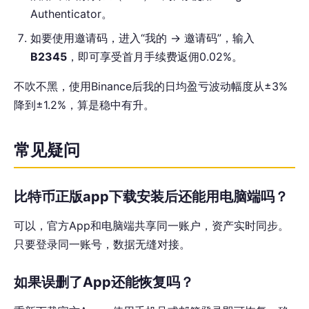
Authenticator。
如要使用邀请码，进入“我的 → 邀请码”，输入
B2345
，即可享受首月手续费返佣0.02%。
不吹不黑，使用Binance后我的日均盈亏波动幅度从±3%
降到±1.2%，算是稳中有升。
常见疑问
比特币正版app下载安装后还能用电脑端吗？
可以，官方App和电脑端共享同一账户，资产实时同步。
只要登录同一账号，数据无缝对接。
如果误删了App还能恢复吗？