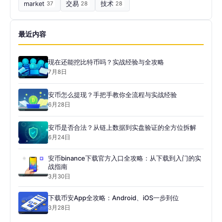
market
37
交易
28
技术
28
最近内容
现在还能挖比特币吗？实战经验与全攻略
7月8日
安币怎么提现？手把手教你全流程与实战经验
6月28日
安币是否合法？从链上数据到实盘验证的全方位拆解
6月24日
安币binance下载官方入口全攻略：从下载到入门的实
战指南
3月30日
下载币安App全攻略：Android、iOS一步到位
3月28日