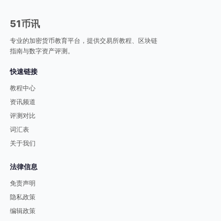
51币讯
专业的加密货币教育平台，提供交易所教程、区块链
指南与数字资产评测。
快速链接
教程中心
资讯频道
评测对比
词汇表
关于我们
法律信息
免责声明
隐私政策
编辑政策