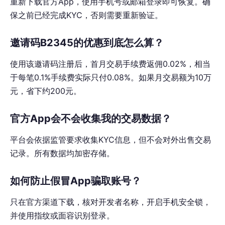
重新下载官方App，使用手机号或邮箱登录即可恢复。确
保之前已经完成KYC，否则需要重新验证。
邀请码B2345的优惠到底怎么算？
使用该邀请码注册后，首月交易手续费返佣0.02%，相当
于每笔0.1%手续费实际只付0.08%。如果月交易额为10万
元，省下约200元。
官方App会不会收集我的交易数据？
平台会依据监管要求收集KYC信息，但不会对外出售交易
记录。所有数据均加密存储。
如何防止假冒App骗取账号？
只在官方渠道下载，核对开发者名称，开启手机安全锁，
并使用指纹或面容识别登录。