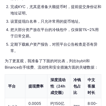
完成KYC，尤其是准备大额提币时，提前提交身份证和
地址证明。
设置提现白名单，只允许常用的提币地址。
把大部分资产放在平台的冷钱包中，仅保留1%~2%用
于日常交易。
定期下载账户资产报告，对照平台公告检查是否有异
常。
为了更直观，我准备了下面的对比表，列出bybit和
Binance在手续费、流动性和安全措施方面的关键数据：
深度流动
冷钱
中文
平台
提现费率
性（24h
包占
客服
成交额）
比
时长
0.0005
约150亿
8:00-