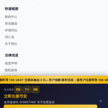
快速链接
教程中心
资讯频道
评测对比
词汇表
关于我们
法律信息
免责声明
隐私政策
编辑政策
100 USDT 交易体验金
|
2 亿+ 用户信赖
|
限时活动：新用户注册即享 100 USD
00
:
11
:
05
活动剩余
© 2026 51币讯 51bixun.com. All rights reserved.
立即注册币安
✕
使用邀请码 GHM97VMF 享手续费返佣