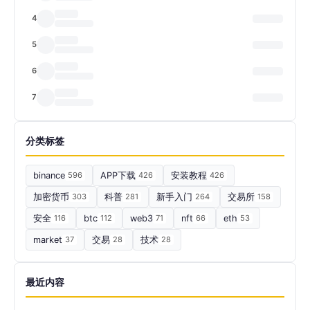
4
5
6
7
分类标签
binance
596
APP下载
426
安装教程
426
加密货币
303
科普
281
新手入门
264
交易所
158
安全
116
btc
112
web3
71
nft
66
eth
53
market
37
交易
28
技术
28
最近内容