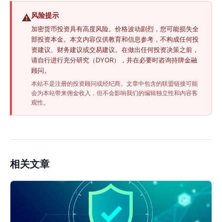
风险提示
⚠️
加密货币投资具有高度风险。价格波动剧烈，您可能损失全
部投资本金。本文内容仅供教育和信息参考，不构成任何投
资建议、财务建议或交易建议。在做出任何投资决策之前，
请自行进行充分研究（DYOR），并在必要时咨询持牌金融
顾问。
本站不是注册的投资顾问或经纪商。文章中包含的联盟链接可能
会为本站带来佣金收入，但不会影响我们的编辑独立性和内容客
观性。
相关文章