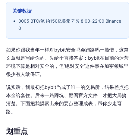
关键数据
0005 BTC/笔 约150亿美元 71% 8:00-22:00 Binance
0
如果你跟我当年一样对bybit安全吗会跑路吗一脸懵，这篇
文章就是写给你的。先给个直接答案：bybit在目前的运营
环境下算是相对安全的，但‘绝对安全’这件事在加密领域里
很少有人敢保证。
说实话，我最初把bybit当成了唯一的交易所，结果差点把
本金给套住。后来一路踩坑、翻阅官方文件，才把大局搞
清楚。下面把我摸索出来的要点整理成表，帮你少走弯
路。
划重点