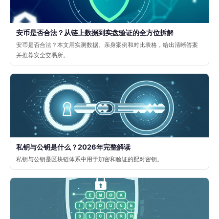
安币是否合法？从链上数据到实盘验证的全方位拆解
安币是否合法？本文用实测数据、亲身案例和对比表格，给出清晰答案
并推荐安全交易所。
私钥与公钥是什么？2026年完整解读
私钥与公钥是区块链体系中用于加密和验证的配对密钥。