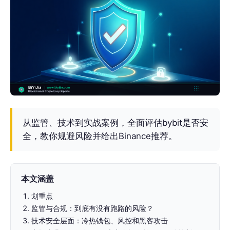
从监管、技术到实战案例，全面评估bybit是否安
全，教你规避风险并给出Binance推荐。
本文涵盖
划重点
监管与合规：到底有没有跑路的风险？
技术安全层面：冷热钱包、风控和黑客攻击