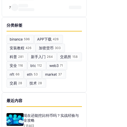
7
分类标签
binance
596
APP下载
426
安装教程
426
加密货币
303
科普
281
新手入门
264
交易所
158
安全
116
btc
112
web3
71
nft
66
eth
53
market
37
交易
28
技术
28
最近内容
现在还能挖比特币吗？实战经验与
全攻略
7月8日