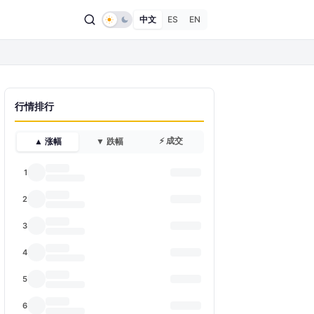
中文
ES
EN
行情排行
⚡ 成交
▲ 涨幅
▼ 跌幅
1
2
3
4
5
6