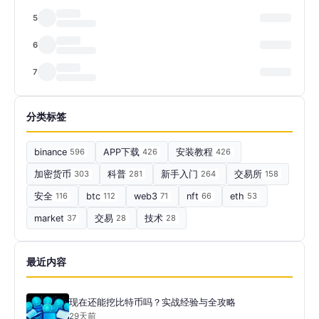
5
6
7
分类标签
binance
596
APP下载
426
安装教程
426
加密货币
303
科普
281
新手入门
264
交易所
158
安全
116
btc
112
web3
71
nft
66
eth
53
market
37
交易
28
技术
28
最近内容
现在还能挖比特币吗？实战经验与全攻略
29天前