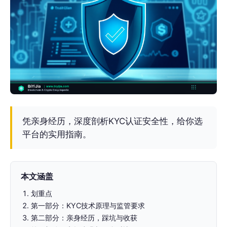
凭亲身经历，深度剖析KYC认证安全性，给你选
平台的实用指南。
本文涵盖
划重点
第一部分：KYC技术原理与监管要求
第二部分：亲身经历，踩坑与收获