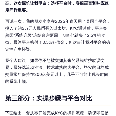
高。
这次踩坑让我明白：选择平台时，客服语言和响应速
度同样重要。
再说一次，我的朋友小李在2025年春天用了某国产平台，
投入了约5万元人民币买入以太坊。KYC通过后，平台突
然因“系统升级”冻结账户两周，期间他错失了2.5%的收
益。最终平台赔付了0.5%补偿金，但这事让我对平台的稳
定性产生怀疑。
我个人建议：如果你不想被突如其来的系统维护耽误交
易，最好选流动性深、技术成熟的大平台。毕安的日均成
交量常年保持在200亿美元以上，几乎不可能出现长时间
的系统卡顿。
第三部分：实操步骤与平台对比
下面给出一套从零开始完成KYC的操作流程，确保即便是