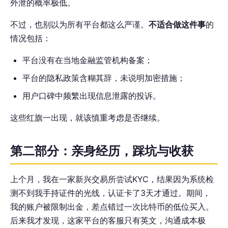
外泄的概率极低。
不过，也别以为所有平台都这么严谨。
不适合做这件事
的
情况包括：
平台没有在当地金融监管机构备案；
平台的隐私政策含糊其辞，未说明加密措施；
用户口碑中频繁出现信息泄露的投诉。
这些红旗一出现，就该慎重考虑是否继续。
第二部分：亲身经历，踩坑与收获
上个月，我在一家新兴交易所尝试KYC，结果因为系统检
测不到我手持证件的光线，认证卡了3天才通过。期间，
我的账户被限制出金，差点错过一次比特币的低位买入。
后来我才发现，这家平台的客服只有英文，沟通成本极