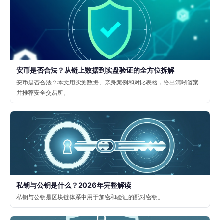
安币是否合法？从链上数据到实盘验证的全方位拆解
安币是否合法？本文用实测数据、亲身案例和对比表格，给出清晰答案
并推荐安全交易所。
私钥与公钥是什么？2026年完整解读
私钥与公钥是区块链体系中用于加密和验证的配对密钥。