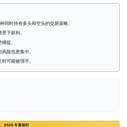
t）是一种同时持有多头和空头的交易策略。
情景下获利。
势捕捉。
但风险也更集中。
足时可能被强平。
2026 专属福利