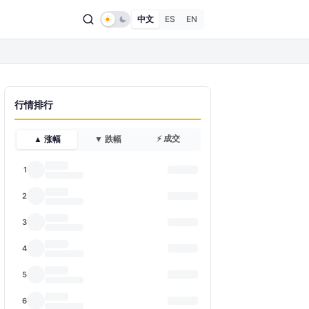
中文
ES
EN
行情排行
⚡ 成交
▲ 涨幅
▼ 跌幅
1
2
3
4
5
6