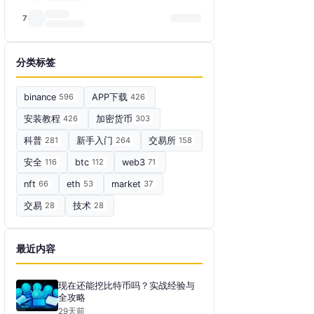
7
分类标签
binance
596
APP下载
426
安装教程
426
加密货币
303
科普
281
新手入门
264
交易所
158
安全
116
btc
112
web3
71
nft
66
eth
53
market
37
交易
28
技术
28
最近内容
现在还能挖比特币吗？实战经验与
全攻略
29天前