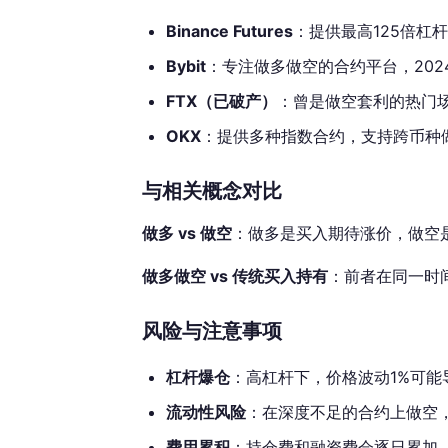
Binance Futures
：提供最高125倍杠杆
Bybit
：专注做多做空的合约平台，202
FTX（已破产）
：曾是做空套利的热门场
OKX
：提供多种指数合约，支持跨币种做
与相关概念对比
做多 vs 做空
：做多是买入期待涨价，做空是卖
做多做空 vs 传统买入持有
：前者在同一时
风险与注意事项
杠杆爆仓
：高杠杆下，价格波动1%可能
流动性风险
：在深度不足的合约上做空
费用累积
：持仓费和融资费会逐日累加