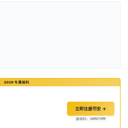
2026 专属福利
立即注册币安 →
邀请码: GHM97VMF