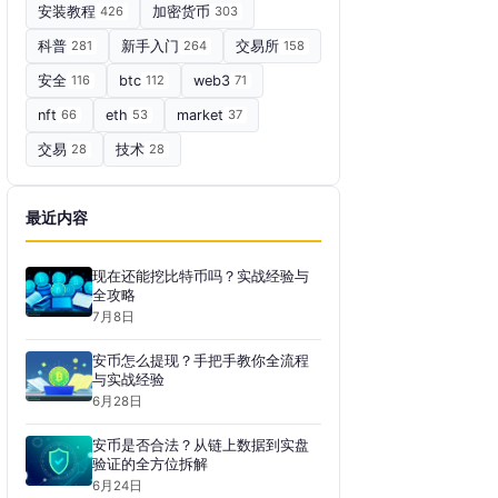
安装教程
426
加密货币
303
科普
281
新手入门
264
交易所
158
安全
116
btc
112
web3
71
nft
66
eth
53
market
37
交易
28
技术
28
最近内容
现在还能挖比特币吗？实战经验与
全攻略
7月8日
安币怎么提现？手把手教你全流程
与实战经验
6月28日
安币是否合法？从链上数据到实盘
验证的全方位拆解
6月24日