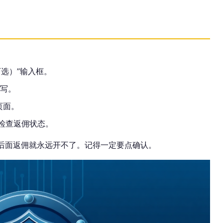
。
可选）”输入框。
写。
页面。
，检查返佣状态。
，后面返佣就永远开不了。记得一定要点确认。