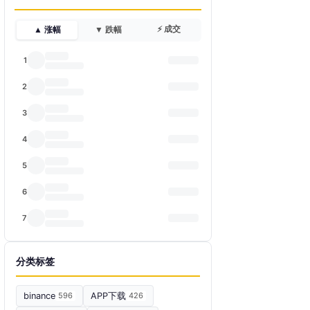
⚡ 成交
▲ 涨幅
▼ 跌幅
1
2
3
4
5
6
7
分类标签
binance
596
APP下载
426