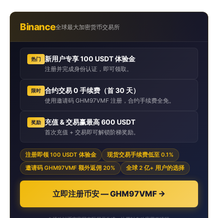
Binance
全球最大加密货币交易所
新用户专享 100 USDT 体验金
热门
注册并完成身份认证，即可领取。
合约交易 0 手续费（首 30 天）
限时
使用邀请码 GHM97VMF 注册，合约手续费全免。
充值 & 交易赢最高 600 USDT
奖励
首次充值 + 交易即可解锁阶梯奖励。
注册即领 100 USDT 体验金
现货交易手续费低至 0.1%
邀请码 GHM97VMF 额外返佣 20%
全球 2 亿+ 用户的选择
立即注册币安 — GHM97VMF →