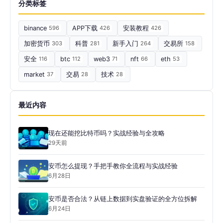
分类标签
binance
596
APP下载
426
安装教程
426
加密货币
303
科普
281
新手入门
264
交易所
158
安全
116
btc
112
web3
71
nft
66
eth
53
market
37
交易
28
技术
28
最近内容
现在还能挖比特币吗？实战经验与全攻略
29天前
安币怎么提现？手把手教你全流程与实战经验
6月28日
安币是否合法？从链上数据到实盘验证的全方位拆解
6月24日