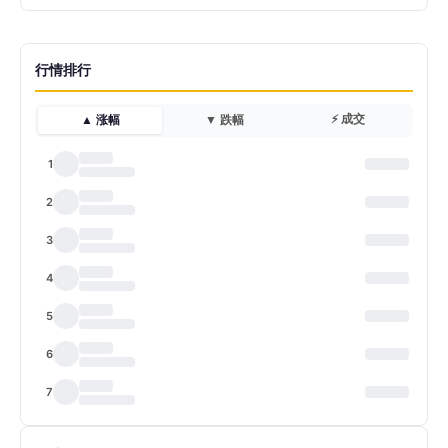
行情排行
⚡ 成交
▲ 涨幅
▼ 跌幅
1
2
3
4
5
6
7