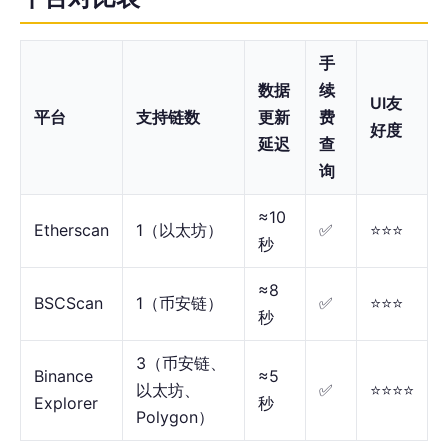
手
数据
续
UI友
平台
支持链数
更新
费
好度
延迟
查
询
≈10
Etherscan
1（以太坊）
✅
⭐⭐⭐
秒
≈8
BSCScan
1（币安链）
✅
⭐⭐⭐
秒
3（币安链、
Binance
≈5
以太坊、
✅
⭐⭐⭐⭐
Explorer
秒
Polygon）