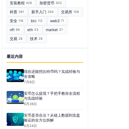
安装教程
426
加密货币
303
科普
281
新手入门
264
交易所
158
安全
116
btc
112
web3
71
nft
66
eth
53
market
37
交易
28
技术
28
最近内容
现在还能挖比特币吗？实战经验与
全攻略
7月8日
安币怎么提现？手把手教你全流程
与实战经验
6月28日
安币是否合法？从链上数据到实盘
验证的全方位拆解
6月24日