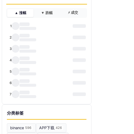
⚡ 成交
▲ 涨幅
▼ 跌幅
1
2
3
4
5
6
7
分类标签
binance
596
APP下载
426