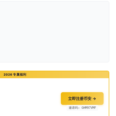
2026 专属福利
立即注册币安 →
邀请码: GHM97VMF