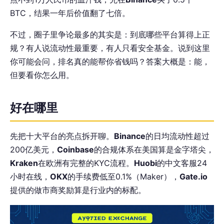
BTC，结果一年后价值翻了七倍。
不过，圈子里争论最多的其实是：到底哪些平台算得上正
规？有人说流动性最重要，有人只看安全基金。说到这里
你可能会问，排名真的能帮你省钱吗？答案大概是：能，
但要看你怎么用。
好在哪里
先把十大平台的亮点拆开聊。
Binance
的日均流动性超过
200亿美元，
Coinbase
的合规体系在美国算是金字塔尖，
Kraken
在欧洲有完整的KYC流程。
Huobi
的中文客服24
小时在线，
OKX
的手续费低至0.1%（Maker），
Gate.io
提供的做市商奖励算是行业内的标配。