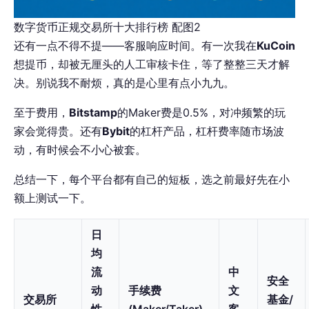
数字货币正规交易所十大排行榜 配图2
还有一点不得不提——客服响应时间。有一次我在
KuCoin
想提币，却被无厘头的人工审核卡住，等了整整三天才解
决。别说我不耐烦，真的是心里有点小九九。
至于费用，
Bitstamp
的Maker费是0.5%，对冲频繁的玩
家会觉得贵。还有
Bybit
的杠杆产品，杠杆费率随市场波
动，有时候会不小心被套。
总结一下，每个平台都有自己的短板，选之前最好先在小
额上测试一下。
日
均
流
中
安全
动
手续费
文
交易所
基金/
性
(Maker/Taker)
客