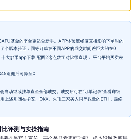
SAFU基金的平台更适合新手。APP体验流畅度直接影响下单时的
了个脚本验证：同等订单在不同APP的成交时间差距大约在0
本。十大炒币app下载 配图2这点数字对比很直观： 平台平均买卖差
345返佣后可降至0
系统会自动继续挂单直至全部成交。成交后可在“订单记录”查看详细
用上述步骤在毕安、OKX、火币三家买入同等数量的ETH，最终
全对比评测与实操指南
评测要么是官方宣传，要么是只看表面功能，根本没触及底层