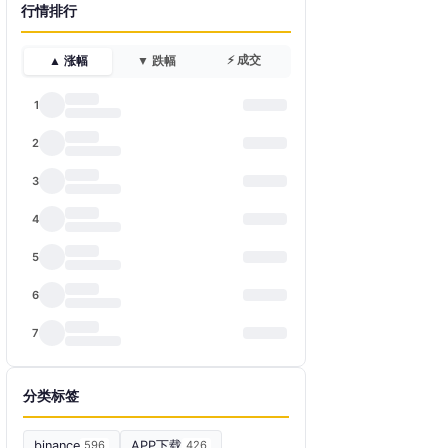
行情排行
⚡ 成交
▲ 涨幅
▼ 跌幅
1
2
3
4
5
6
7
分类标签
binance
596
APP下载
426