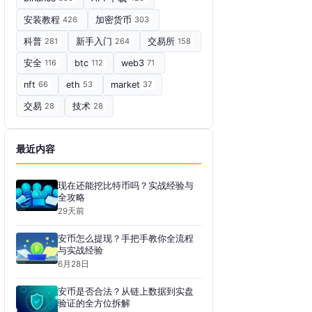
安装教程
426
加密货币
303
科普
281
新手入门
264
交易所
158
安全
116
btc
112
web3
71
nft
66
eth
53
market
37
交易
28
技术
28
最近内容
现在还能挖比特币吗？实战经验与
全攻略
29天前
安币怎么提现？手把手教你全流程
与实战经验
6月28日
安币是否合法？从链上数据到实盘
验证的全方位拆解