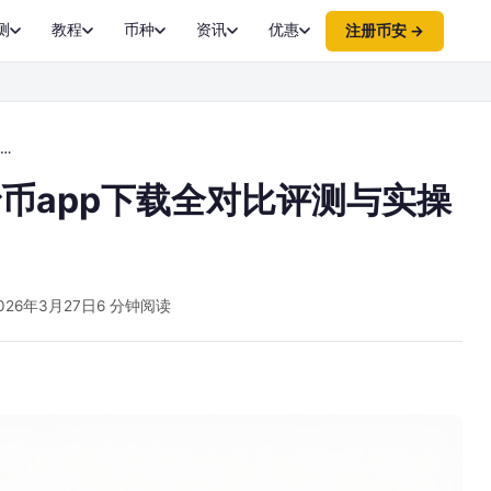
测
教程
币种
资讯
优惠
注册币安 →
炒币app下载全对比评测与实操
026年3月27日
6 分钟阅读