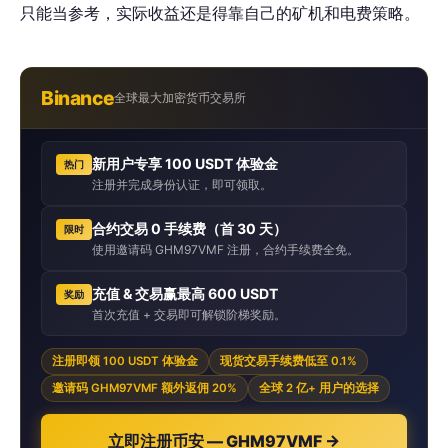
只能当参考，实际收益还是得靠自己的矿机和电费策略。
Binance
全球最大加密货币交易所
新用户专享 100 USDT 体验金
热门
注册并完成身份认证，即可领取。
合约交易 0 手续费（首 30 天）
限时
使用邀请码 GHM97VMF 注册，合约手续费全免。
充值 & 交易赢最高 600 USDT
奖励
首次充值 + 交易即可解锁阶梯奖励。
注册即领 100 USDT 体验金
现货交易手续费低至 0.1%
邀请码 GHM97VMF 额外返佣 20%
全球 2 亿+ 用户的选择
立即注册币安 — GHM97VMF →