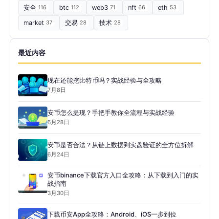
安全
116
btc
112
web3
71
nft
66
eth
53
market
37
交易
28
技术
28
最近内容
现在还能挖比特币吗？实战经验与全攻略
7月8日
安币怎么提现？手把手教你全流程与实战经验
6月28日
安币是否合法？从链上数据到实盘验证的全方位拆解
6月24日
安币binance下载官方入口全攻略：从下载到入门的实
战指南
3月30日
下载币安App全攻略：Android、iOS一步到位