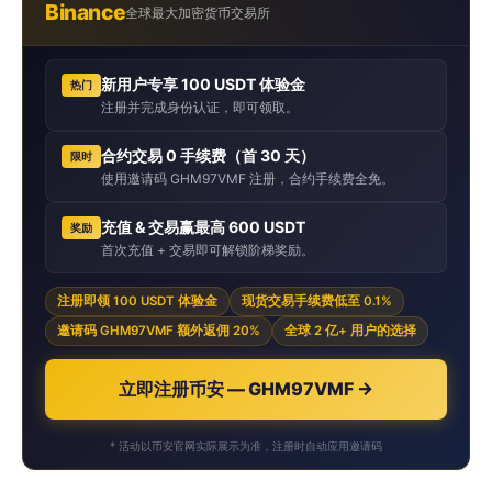
Binance
全球最大加密货币交易所
新用户专享 100 USDT 体验金
热门
注册并完成身份认证，即可领取。
合约交易 0 手续费（首 30 天）
限时
使用邀请码 GHM97VMF 注册，合约手续费全免。
充值 & 交易赢最高 600 USDT
奖励
首次充值 + 交易即可解锁阶梯奖励。
注册即领 100 USDT 体验金
现货交易手续费低至 0.1%
邀请码 GHM97VMF 额外返佣 20%
全球 2 亿+ 用户的选择
立即注册币安 — GHM97VMF →
* 活动以币安官网实际展示为准，注册时自动应用邀请码