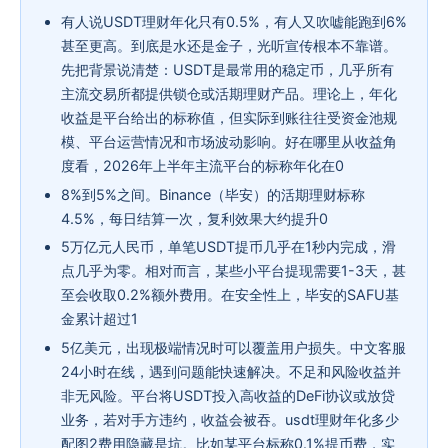
有人说USDT理财年化只有0.5%，有人又吹嘘能跑到6%
甚至更高。到底是水还是金子，光听宣传根本不靠谱。
先把背景说清楚：USDT是最常用的稳定币，几乎所有
主流交易所都提供锁仓或活期理财产品。理论上，年化
收益是平台给出的标称值，但实际到账往往受资金池规
模、平台运营情况和市场波动影响。好在哪里从收益角
度看，2026年上半年主流平台的标称年化在0
8%到5%之间。Binance（毕安）的活期理财标称
4.5%，每日结算一次，复利效果大约提升0
5万亿元人民币，单笔USDT提币几乎在1秒内完成，滑
点几乎为零。相对而言，某些小平台提现需要1-3天，甚
至会收取0.2%额外费用。在安全性上，毕安的SAFU基
金累计超过1
5亿美元，出现极端情况时可以覆盖用户损失。中文客服
24小时在线，遇到问题能快速解决。不足和风险收益并
非无风险。平台将USDT投入高收益的DeFi协议或放贷
业务，若对手方违约，收益会被吞。usdt理财年化多少
配图2费用隐藏是坑。比如某平台标称0.1%提币费，实