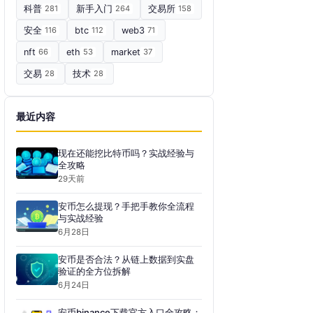
科普
281
新手入门
264
交易所
158
安全
116
btc
112
web3
71
nft
66
eth
53
market
37
交易
28
技术
28
最近内容
现在还能挖比特币吗？实战经验与
全攻略
29天前
安币怎么提现？手把手教你全流程
与实战经验
6月28日
安币是否合法？从链上数据到实盘
验证的全方位拆解
6月24日
安币binance下载官方入口全攻略：