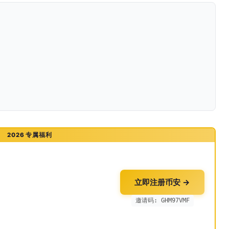
2026 专属福利
立即注册币安 →
邀请码: GHM97VMF