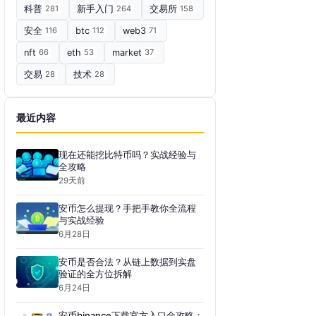
科普
281
新手入门
264
交易所
158
安全
116
btc
112
web3
71
nft
66
eth
53
market
37
交易
28
技术
28
最近内容
现在还能挖比特币吗？实战经验与
全攻略
29天前
安币怎么提现？手把手教你全流程
与实战经验
6月28日
安币是否合法？从链上数据到实盘
验证的全方位拆解
6月24日
安币binance下载官方入口全攻略：