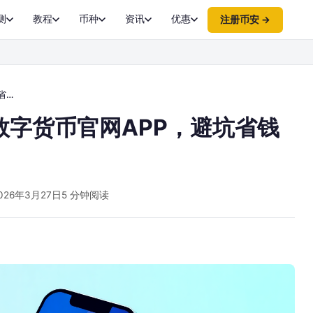
测
教程
币种
资讯
优惠
注册币安 →
略
数字货币官网APP，避坑省钱
026年3月27日
5 分钟阅读