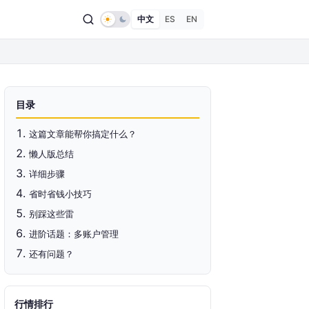
中文
ES
EN
目录
这篇文章能帮你搞定什么？
懒人版总结
详细步骤
省时省钱小技巧
别踩这些雷
进阶话题：多账户管理
还有问题？
行情排行