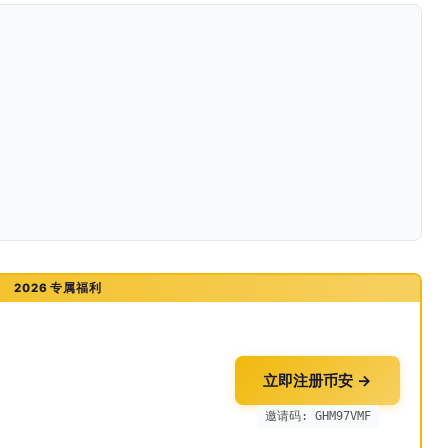
2026 专属福利
立即注册币安 →
邀请码: GHM97VMF