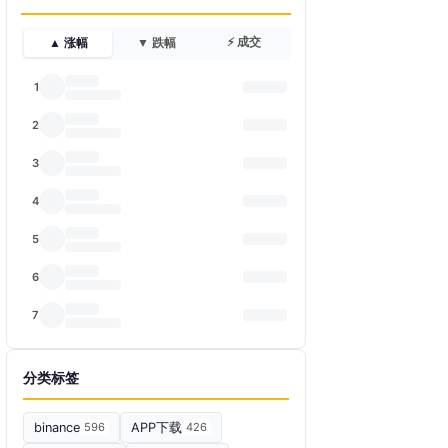
⚡ 成交
▲ 涨幅
▼ 跌幅
1
2
3
4
5
6
7
分类标签
binance
596
APP下载
426