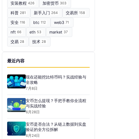
安装教程
426
加密货币
303
科普
281
新手入门
264
交易所
158
安全
116
btc
112
web3
71
nft
66
eth
53
market
37
交易
28
技术
28
最近内容
现在还能挖比特币吗？实战经验与
全攻略
7月8日
安币怎么提现？手把手教你全流程
与实战经验
6月28日
安币是否合法？从链上数据到实盘
验证的全方位拆解
6月24日