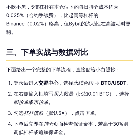
不吹不黑，5倍杠杆在本仓位下的每日持仓成本约为
0.025%（合约手续费），比起同等杠杆的
Binance（0.02%）略高，但Bybit的流动性在高波动时更
稳。
三、下单实战与数据对比
下面给出一个完整的下单流程，直接贴给小白照抄：
登录后进入
交易中心
，选择
永续合约
→
BTC/USDT
。
在右侧输入框填写
买入数量
（比如0.01 BTC），选择
限价单
或
市价单
。
勾选
杠杆倍数
（默认5×），点击
下单
。
下单后立即在
持仓
页面检查保证金率，若高于30%则
调低杠杆或追加保证金。