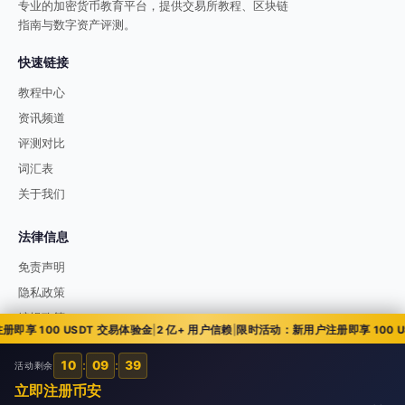
专业的加密货币教育平台，提供交易所教程、区块链
指南与数字资产评测。
快速链接
教程中心
资讯频道
评测对比
词汇表
关于我们
法律信息
免责声明
隐私政策
编辑政策
 100 USDT 交易体验金
|
2 亿+ 用户信赖
|
限时活动：新用户注册即享 100 US
10
:
09
:
38
活动剩余
© 2026 51币讯 51bixun.com. All rights reserved.
立即注册币安