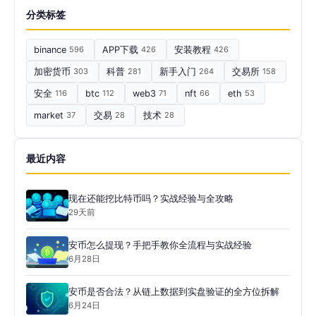
分类标签
binance
596
APP下载
426
安装教程
426
加密货币
303
科普
281
新手入门
264
交易所
158
安全
116
btc
112
web3
71
nft
66
eth
53
market
37
交易
28
技术
28
最近内容
现在还能挖比特币吗？实战经验与全攻略
29天前
安币怎么提现？手把手教你全流程与实战经验
6月28日
安币是否合法？从链上数据到实盘验证的全方位拆解
6月24日