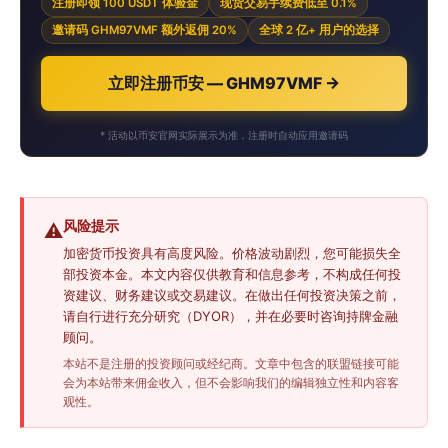
注册即领 100 USDT 体验金
现货交易手续费低至 0.1%
邀请码 GHM97VMF 额外返佣 20%
全球 2 亿+ 用户的选择
立即注册币安 — GHM97VMF →
* 活动以币安官网实际展示为准，注册时自动应用邀请码
风险提示
⚠️
加密货币投资具有高度风险。价格波动剧烈，您可能损失全
部投资本金。本文内容仅供教育和信息参考，不构成任何投
资建议、财务建议或交易建议。在做出任何投资决策之前，
请自行进行充分研究（DYOR），并在必要时咨询持牌金融
顾问。
本站不是注册的投资顾问或经纪商。文章中包含的联盟链接可能
会为本站带来佣金收入，但不会影响我们的编辑独立性和内容客
观性。