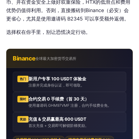
币、并在资金安全上做好双重保险，HTX的低滑点和费用
优势仍值得利用。否则，直接搬砖到Binance（必安）会
更省心，尤其是使用邀请码 B2345 可以享受额外返佣。
选择权在你手里，别让恐慌决定行动。
Binance
全球最大加密货币交易所
新用户专享 100 USDT 体验金
热门
注册并完成身份认证，即可领取。
合约交易 0 手续费（首 30 天）
限时
使用邀请码 GHM97VMF 注册，合约手续费全免。
充值 & 交易赢最高 600 USDT
奖励
首次充值 + 交易即可解锁阶梯奖励。