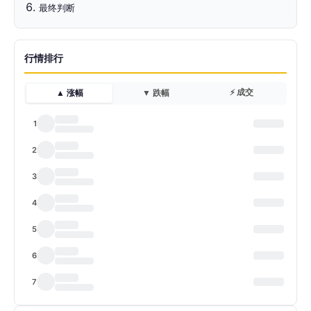
最终判断
行情排行
⚡ 成交
▲ 涨幅
▼ 跌幅
1
2
3
4
5
6
7