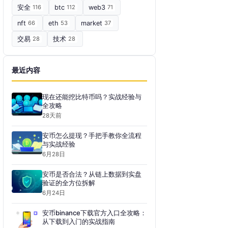
安全
116
btc
112
web3
71
nft
66
eth
53
market
37
交易
28
技术
28
最近内容
现在还能挖比特币吗？实战经验与
全攻略
28天前
安币怎么提现？手把手教你全流程
与实战经验
6月28日
安币是否合法？从链上数据到实盘
验证的全方位拆解
6月24日
安币binance下载官方入口全攻略：
从下载到入门的实战指南