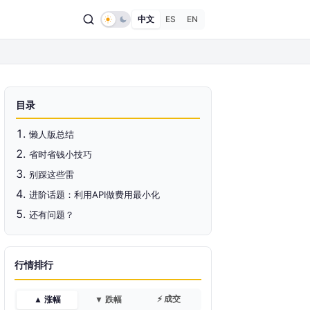
中文
ES
EN
目录
懒人版总结
省时省钱小技巧
别踩这些雷
进阶话题：利用API做费用最小化
还有问题？
行情排行
⚡ 成交
▲ 涨幅
▼ 跌幅