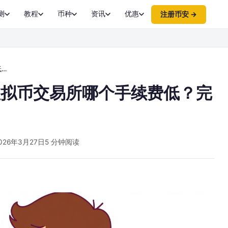
测
教程
币种
资讯
优惠
注册币安 →
南
虚拟币交易所哪个手续费低？完
026年3月27日
5 分钟阅读