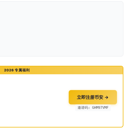
2026 专属福利
立即注册币安 →
邀请码: GHM97VMF