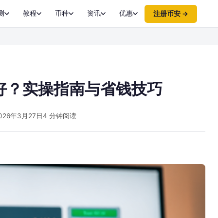
测
教程
币种
资讯
优惠
注册币安 →
好？实操指南与省钱技巧
026年3月27日
4 分钟阅读