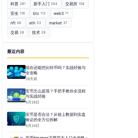
科普
281
新手入门
264
交易所
158
安全
116
btc
112
web3
71
nft
66
eth
53
market
37
交易
28
技术
28
最近内容
现在还能挖比特币吗？实战经验与
全攻略
28天前
安币怎么提现？手把手教你全流程
与实战经验
6月28日
安币是否合法？从链上数据到实盘
验证的全方位拆解
6月24日
安币binance下载官方入口全攻略：