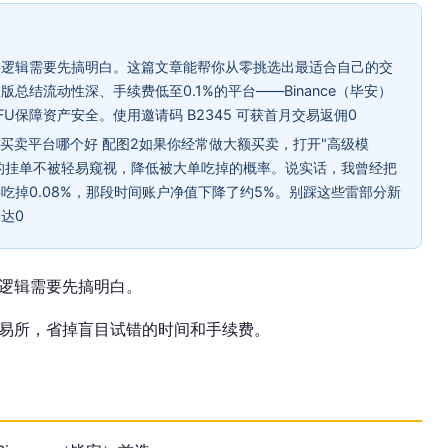
层逻辑需要先搞明白。这篇文章能帮你从零挑选出最适合自己的交
总结流动性深、手续费低至0.1%的平台——Binance（毕安）
U保障资产安全。使用邀请码 B2345 可获首月交易返佣0
币买卖平台哪个好 配图2如果你经常做大额买卖，打开"高级模
方的挂单不被轻易窥视，降低被大单吃掉的概率。说实话，我曾经把
吃掉0.08%，那段时间账户净值下降了约5%。别踩这些雷部分新
达0
逻辑需要先搞明白。
易所，省掉盲目试错的时间和手续费。