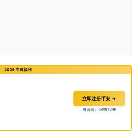
2026 专属福利
立即注册币安 →
邀请码: GHM97VMF